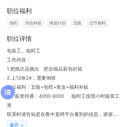
职位福利
包吃
综合补贴
奖励计划
五险
过节福利
职位详情
包装工、临时工

工作内容：

1.把残次品挑出   把合格品装包封箱

2.上12休24，需要倒班

岗位福利：五险+包吃+奖金+福利补贴

3、薪资待遇：4000-6000     临时工按照小时核算工
资

联系时请告知是在鲁中直聘平台看到的信息，谢谢

一车间：临淄区齐陵街道吕家孝陵村村南

展开