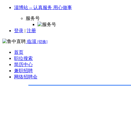
淄博站 -- 认真服务 用心做事
服务号
登录
|
注册
临淄
[切换]
首页
职位搜索
简历中心
兼职招聘
网络招聘会