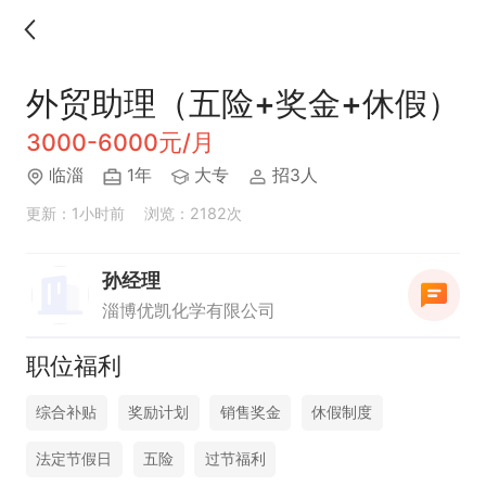
外贸助理（五险+奖金+休假）
3000-6000元/月
临淄
1年
大专
招3人
更新：1小时前
浏览：2182次
孙经理
淄博优凯化学有限公司
职位福利
综合补贴
奖励计划
销售奖金
休假制度
法定节假日
五险
过节福利