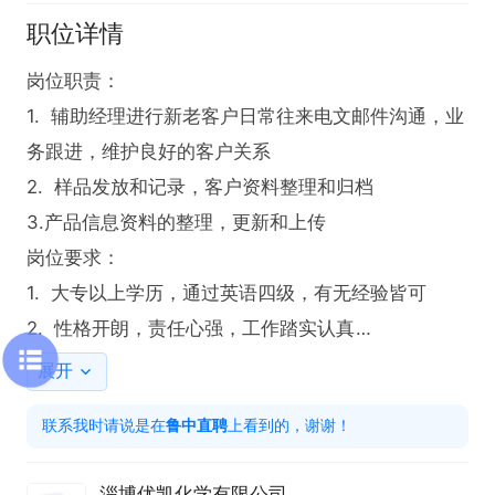
职位详情
岗位职责：

1.  辅助经理进行新老客户日常往来电文邮件沟通，业
务跟进，维护良好的客户关系

2.  样品发放和记录，客户资料整理和归档

3.产品信息资料的整理，更新和上传

岗位要求：

1.  大专以上学历，通过英语四级，有无经验皆可

2.  性格开朗，责任心强，工作踏实认真

薪资福利：3000-5000，缴纳保险，有节假日和双休

展开
联系我时请说是在鲁中直聘看到的，谢谢
联系我时请说是在
鲁中直聘
上看到的，谢谢！
淄博优凯化学有限公司