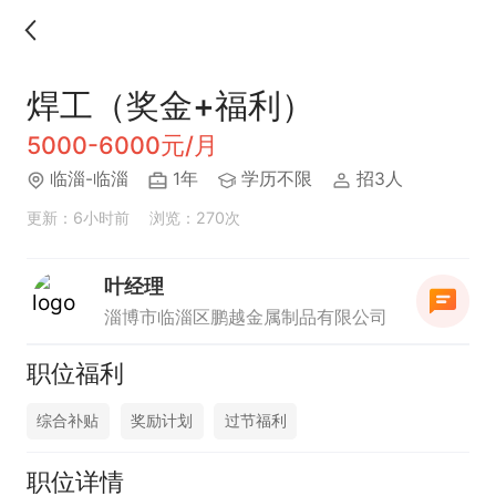
焊工（奖金+福利）
5000-6000元/月
临淄-临淄
1年
学历不限
招3人
更新：6小时前
浏览：270次
叶经理
淄博市临淄区鹏越金属制品有限公司
职位福利
综合补贴
奖励计划
过节福利
职位详情