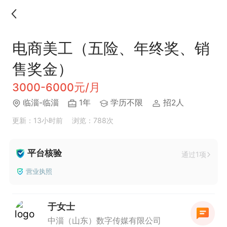
电商美工（五险、年终奖、销
售奖金）
3000-6000元/月
临淄-临淄
1年
学历不限
招2人
更新：13小时前
浏览：788次
平台核验
通过1项
营业执照
于女士
中淄（山东）数字传媒有限公司